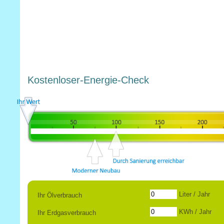
Kostenloser-Energie-Check
Liter / Jahr
Ihr Ölverbrauch
KWh / Jahr
Ihr Erdgasverbrauch