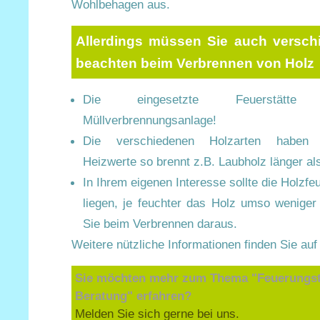
Wohlbehagen aus.
Allerdings müssen Sie auch versch
beachten beim Verbrennen von Holz
Die eingesetzte Feuerstätt
Müllverbrennungsanlage!
Die verschiedenen Holzarten haben un
Heizwerte so brennt z.B. Laubholz länger al
In Ihrem eigenen Interesse sollte die Holzfe
liegen, je feuchter das Holz umso weniger
Sie beim Verbrennen daraus.
Weitere nützliche Informationen finden Sie au
Sie möchten mehr zum Thema "Feuerungs
Beratung" erfahren?
Melden Sie sich gerne bei uns.